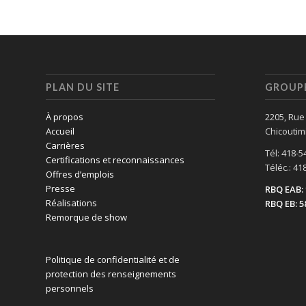
PLAN DU SITE
GROUPE
À propos
2205, Rue
Accueil
Chicoutim
Carrières
Tél: 418-5
Certifications et reconnaissances
Téléc.: 41
Offres d’emplois
Presse
RBQ EAB: 
Réalisations
RBQ EB: 5
Remorque de show
Politique de confidentialité et de
protection des renseignements
personnels