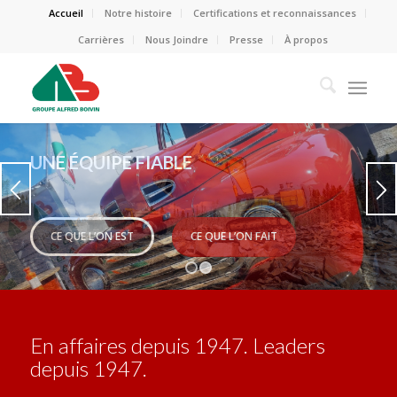
Accueil
Notre histoire
Certifications et reconnaissances
Carrières
Nous Joindre
Presse
À propos
VOUS AVEZ UN PROJET? NOUS SOMMES
LÀ!
RÉALISATIONS
CERTIFICATIONS
1
2
En affaires depuis 1947. Leaders
depuis 1947.